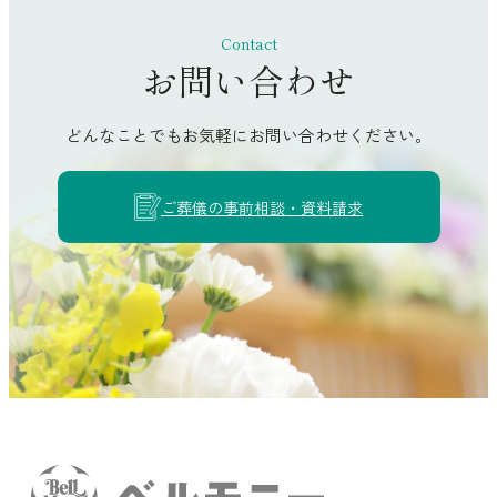
香南市
Contact
南国市
お問い合わせ
土佐市
どんなことでもお気軽にお問い合わせください。
須崎市
四万十市
ご葬儀の事前相談・資料請求
土佐清水市
宿毛市
香美市