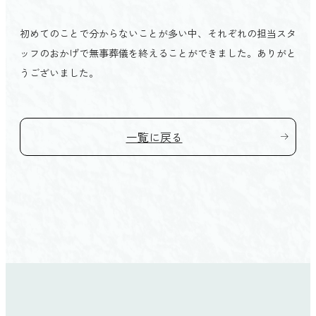
会館を探す TOP
家族葬
愛媛県
初めてのことで分からないことが多い中、それぞれの担当スタ
プライベートホール縁（ゆかり）
初めての方へ TOP
ッフのおかげで無事葬儀を終えることができました。ありがと
松山市
家族葬の結
うございました。
よくあるご質問
東温市
ベルモニーの特徴 TOP
直葬
お客様の声
伊予市
選ばれる4つの理由
社葬・団体葬
一覧に戻る
松前町
人形供養祭
砥部町
ご葬儀後のサポート
新居浜市
法要
西条市
四国中央市
高知県
高知市