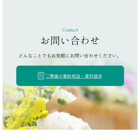
香南市
南国市
土佐市
Contact
お問い合わせ
須崎市
四万十市
どんなことでもお気軽にお問い合わせください。
土佐清水市
宿毛市
ご葬儀の事前相談・資料請求
香美市