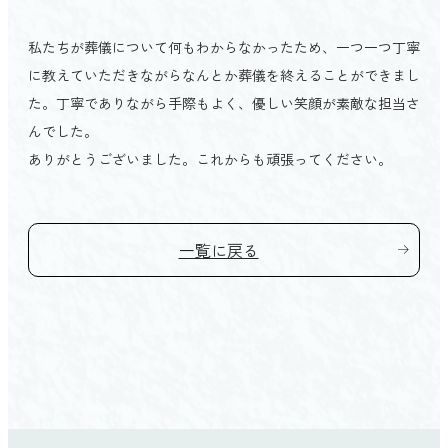
会館を探す TOP
家族葬
愛媛県
私たちが葬儀について何もわからなかったため、一つ一つ丁寧
プライベートホール縁（ゆかり）
初めての方へ TOP
に教えていただきながらなんとか葬儀を終えることができまし
松山市
家族葬の結
た。丁寧でありながら手際もよく、優しい笑顔が素敵な担当さ
よくあるご質問
東温市
ベルモニーの特徴 TOP
んでした。
直葬
お客様の声
伊予市
ありがとうございました。これからも頑張ってください。
選ばれる4つの理由
社葬・団体葬
松前町
人形供養祭
砥部町
ご葬儀後のサポート
一覧に戻る
新居浜市
法要
西条市
四国中央市
高知県
高知市