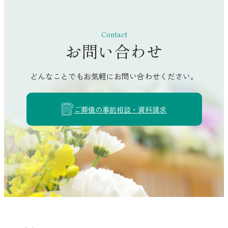
香南市
南国市
Contact
お問い合わせ
土佐市
須崎市
どんなことでもお気軽にお問い合わせください。
四万十市
土佐清水市
ご葬儀の事前相談・資料請求
宿毛市
香美市