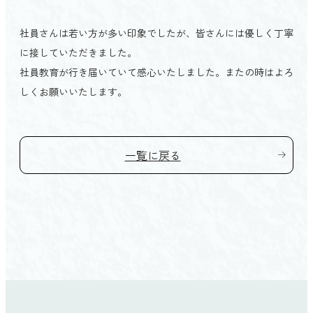
会館を探す TOP
家族葬
愛媛県
社員さんは若い方が多い印象でしたが、皆さんには優しく丁寧
プライベートホール縁（ゆかり）
初めての方へ TOP
に接していただきました。
松山市
家族葬の結
社員教育が行き届いていて感心いたしました。またの時はよろ
よくあるご質問
東温市
ベルモニーの特徴 TOP
しくお願いいたします。
直葬
お客様の声
伊予市
選ばれる4つの理由
社葬・団体葬
松前町
人形供養祭
一覧に戻る
砥部町
ご葬儀後のサポート
新居浜市
法要
西条市
四国中央市
高知県
高知市