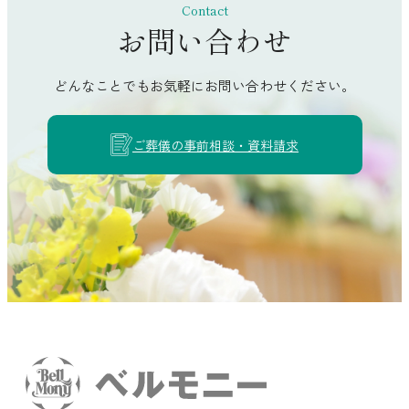
Contact
香南市
お問い合わせ
南国市
土佐市
どんなことでもお気軽にお問い合わせください。
須崎市
ご葬儀の事前相談・資料請求
四万十市
土佐清水市
宿毛市
香美市