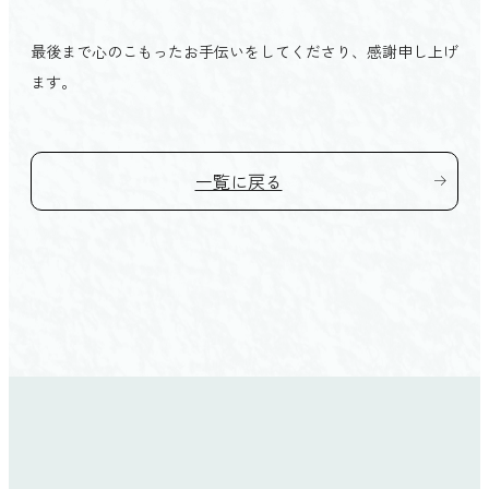
会館を探す TOP
家族葬
愛媛県
最後まで心のこもったお手伝いをしてくださり、感謝申し上げ
プライベートホール縁（ゆかり）
初めての方へ TOP
ます。
松山市
家族葬の結
よくあるご質問
東温市
ベルモニーの特徴 TOP
直葬
お客様の声
伊予市
一覧に戻る
選ばれる4つの理由
社葬・団体葬
松前町
人形供養祭
砥部町
ご葬儀後のサポート
新居浜市
法要
西条市
四国中央市
高知県
高知市