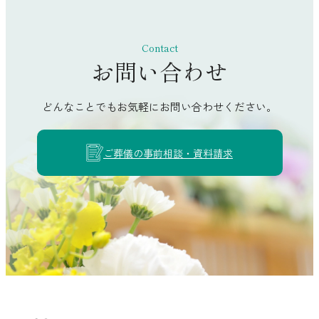
香南市
南国市
Contact
お問い合わせ
土佐市
須崎市
どんなことでもお気軽にお問い合わせください。
四万十市
土佐清水市
ご葬儀の事前相談・資料請求
宿毛市
香美市