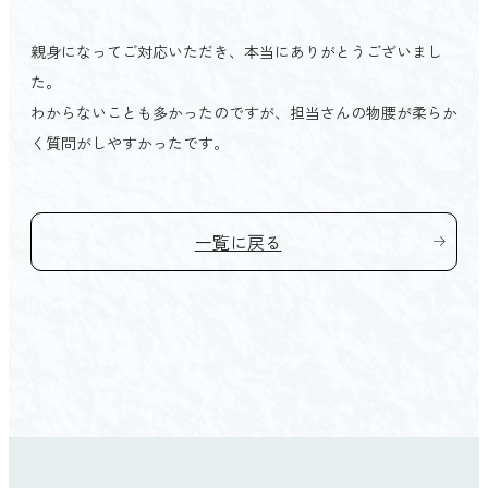
会館を探す TOP
家族葬
愛媛県
親身になってご対応いただき、本当にありがとうございまし
プライベートホール縁（ゆかり）
初めての方へ TOP
た。
松山市
家族葬の結
わからないことも多かったのですが、担当さんの物腰が柔らか
よくあるご質問
東温市
ベルモニーの特徴 TOP
く質問がしやすかったです。
直葬
お客様の声
伊予市
選ばれる4つの理由
社葬・団体葬
松前町
人形供養祭
一覧に戻る
砥部町
ご葬儀後のサポート
新居浜市
法要
西条市
四国中央市
高知県
高知市