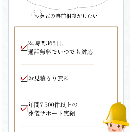
香南市
お葬式の事前相談がしたい
南国市
土佐市
須崎市
24
時間
365
日、
四万十市
通話無料でいつでも対応
土佐清水市
宿毛市
お見積もり
無料
香美市
年間
7,500件以上
の
葬儀サポート実績