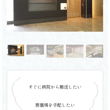
会館を探す TOP
家族葬
愛媛県
プライベートホール縁（ゆかり）
初めての方へ TOP
松山市
家族葬の結
よくあるご質問
東温市
ベルモニーの特徴 TOP
直葬
お客様の声
伊予市
選ばれる4つの理由
社葬・団体葬
松前町
人形供養祭
砥部町
ご葬儀後のサポート
新居浜市
法要
西条市
四国中央市
すぐに病院から搬送したい
高知県
葬儀場を手配したい
高知市