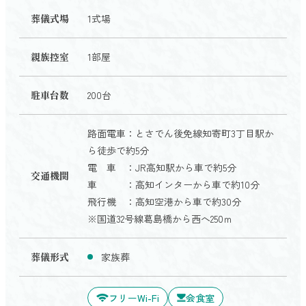
葬儀式場
1式場
親族控室
1部屋
駐車台数
200台
路面電車：とさでん後免線知寄町3丁目駅か
ら徒歩で約5分
電 車 ：JR高知駅から車で約5分
交通機関
車 ：高知インターから車で約10分
飛行機 ：高知空港から車で約30分
※国道32号線葛島橋から西へ250ｍ
葬儀形式
家族葬
フリーWi-Fi
会食室