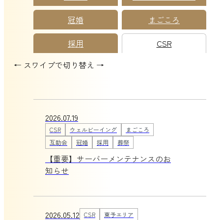
冠婚
まごころ
採用
CSR
← スワイプで切り替え →
2026.07.19
CSR
ウェルビーイング
まごころ
互助会
冠婚
採用
葬祭
【重要】サーバーメンテナンスのお
知らせ
2026.05.12
CSR
東予エリア